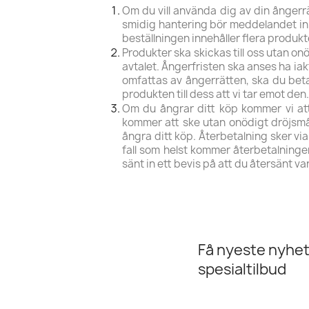
Om du vill använda dig av din ångerrä
smidig hantering bör meddelandet in
beställningen innehåller flera produkt
Produkter ska skickas till oss utan on
avtalet. Ångerfristen ska anses ha ia
omfattas av ångerrätten, ska du beta
produkten till dess att vi tar emot den.
Om du ångrar ditt köp kommer vi att 
kommer att ske utan onödigt dröjsmål
ångra ditt köp. Återbetalning sker via
fall som helst kommer återbetalningen i
sänt in ett bevis på att du återsänt va
Få nyeste nyhet
spesialtilbud