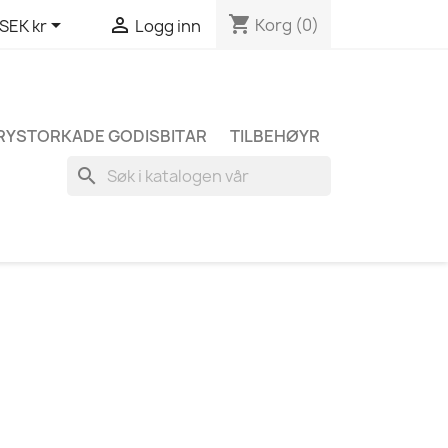
shopping_cart


Korg
(0)
SEK kr
Logg inn
RYSTORKADE GODISBITAR
TILBEHØYR
search