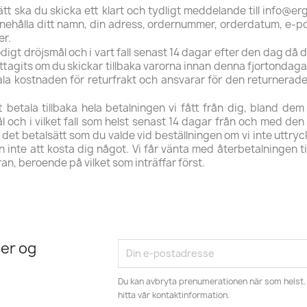
tt ska du skicka ett klart och tydligt meddelande till info@erg
nehålla ditt namn, din adress, ordernummer, orderdatum, e-p
er.
ödigt dröjsmål och i vart fall senast 14 dagar efter den dag då
kttagits om du skickar tillbaka varorna innan denna fjortondaga
la kostnaden för returfrakt och ansvarar för den returnerade
betala tillbaka hela betalningen vi fått från dig, bland de
 och i vilket fall som helst senast 14 dagar från och med den
 det betalsätt som du valde vid beställningen om vi inte uttryc
nte att kosta dig något. Vi får vänta med återbetalningen tills v
ran, beroende på vilket som inträffar först.
er og
Du kan avbryta prenumerationen när som helst. 
hitta vår kontaktinformation.