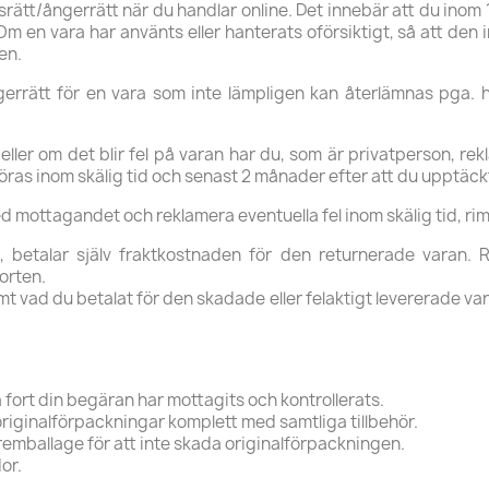
ätt/ångerrätt när du handlar online. Det innebär att du inom 
m en vara har använts eller hanterats oförsiktigt, så att den in
en.
gerrätt för en vara som inte lämpligen kan återlämnas pga. h
ler om det blir fel på varan har du, som är privatperson, rek
as inom skälig tid och senast 2 månader efter att du upptäckt
mottagandet och reklamera eventuella fel inom skälig tid, rim
t, betalar själv fraktkostnaden för den returnerade varan
orten.
amt vad du betalat för den skadade eller felaktigt levererade var
 fort din begäran har mottagits och kontrollerats.
 originalförpackningar komplett med samtliga tillbehör.
eremballage för att inte skada originalförpackningen.
or.