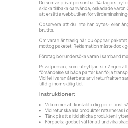
Du som är privatperson har 14 dagars bytesr
skicka tillbaka oanvända, oskadade varor. O
att ersätta webbutiken för värdeminskning
Observera att du inte har bytes- eller ån
brutits.
Om varan är trasig när du öppnar paketet el
mottog paketet. Reklamation måste dock gör
Företag bör undersöka varan i samband med 
Privatperson, som utnyttjar sin ångerrät
försändelse så båda parter kan följa transp
Vid fel i varan återbetalar vi returfrakten s
till dig inom skälig tid.
Instruktioner:
Vi kommer att kontakta dig per e-post så
Vid retur ska alla produkter returneras i
Tänk på att alltid skicka produkten i ytt
Förpacka godset väl för att undvika skad