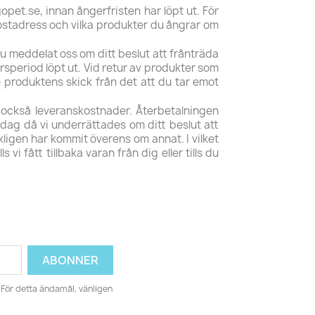
opet.se, innan ångerfristen har löpt ut. För
ostadress och vilka produkter du ångrar om
 du meddelat oss om ditt beslut att frånträda
rsperiod löpt ut. Vid retur av produkter som
 produktens skick från det att du tar emot
m också leveranskostnader. Återbetalningen
 dag då vi underrättades om ditt beslut att
kligen har kommit överens om annat. I vilket
i fått tillbaka varan från dig eller tills du
För detta ändamål, vänligen